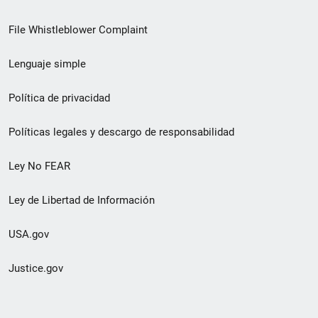
de
File Whistleblower Complaint
enlace
Lenguaje simple
de
pie
Política de privacidad
de
Políticas legales y descargo de responsabilidad
página
Ley No FEAR
secundario
Ley de Libertad de Información
USA.gov
Justice.gov