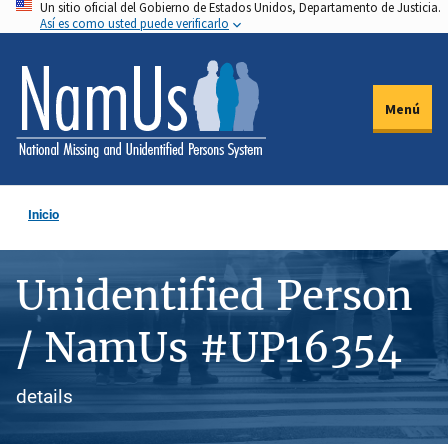
Un sitio oficial del Gobierno de Estados Unidos, Departamento de Justicia.
Pasar
Así es como usted puede verificarlo
al
contenido
principal
Menú
Inicio
Unidentified Person
/ NamUs #UP16354
details