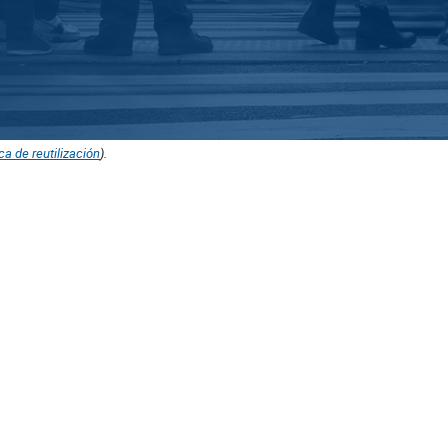
ica de reutilización
).