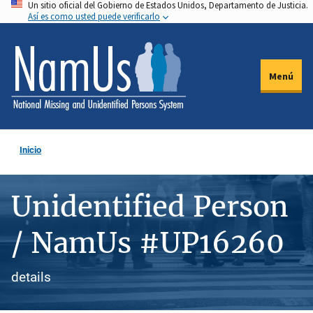
Un sitio oficial del Gobierno de Estados Unidos, Departamento de Justicia.
Pasar
Así es como usted puede verificarlo
al
contenido
principal
Menú
Inicio
Unidentified Person
/ NamUs #UP16260
details