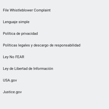
de
File Whistleblower Complaint
enlace
Lenguaje simple
de
pie
Política de privacidad
de
Políticas legales y descargo de responsabilidad
página
Ley No FEAR
secundario
Ley de Libertad de Información
USA.gov
Justice.gov