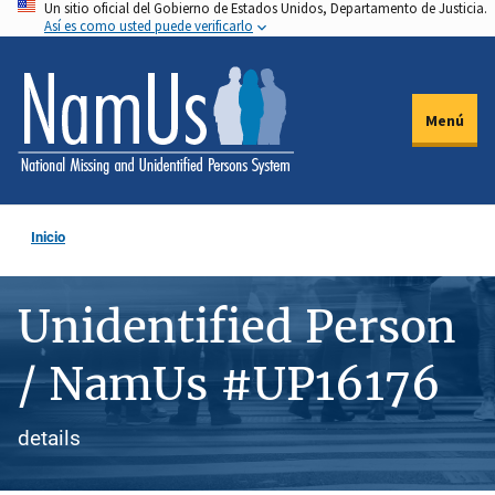
Un sitio oficial del Gobierno de Estados Unidos, Departamento de Justicia.
Pasar
Así es como usted puede verificarlo
al
contenido
principal
Menú
Inicio
Unidentified Person
/ NamUs #UP16176
details