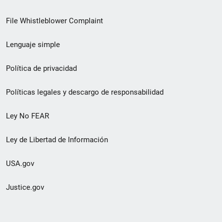
de
File Whistleblower Complaint
enlace
Lenguaje simple
de
pie
Política de privacidad
de
Políticas legales y descargo de responsabilidad
página
Ley No FEAR
secundario
Ley de Libertad de Información
USA.gov
Justice.gov