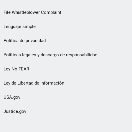
de
File Whistleblower Complaint
enlace
Lenguaje simple
de
pie
Política de privacidad
de
Políticas legales y descargo de responsabilidad
página
Ley No FEAR
secundario
Ley de Libertad de Información
USA.gov
Justice.gov