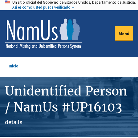
Un sitio oficial del Gobierno de Estados Unidos, Departamento de Justicia.
Pasar
Así es como usted puede verificarlo
al
contenido
principal
Menú
Inicio
Unidentified Person
/ NamUs #UP16103
details