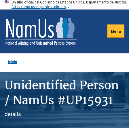
Un sitio oficial del Gobierno de Estados Unidos, Departamento de Justicia.
Pasar
Así es como usted puede verificarlo
al
contenido
principal
Menú
Inicio
Unidentified Person
/ NamUs #UP15931
details