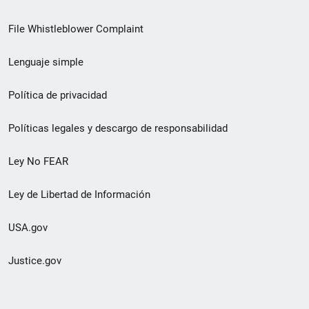
de
File Whistleblower Complaint
enlace
Lenguaje simple
de
pie
Política de privacidad
de
Políticas legales y descargo de responsabilidad
página
Ley No FEAR
secundario
Ley de Libertad de Información
USA.gov
Justice.gov