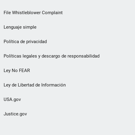
de
File Whistleblower Complaint
enlace
Lenguaje simple
de
pie
Política de privacidad
de
Políticas legales y descargo de responsabilidad
página
Ley No FEAR
secundario
Ley de Libertad de Información
USA.gov
Justice.gov