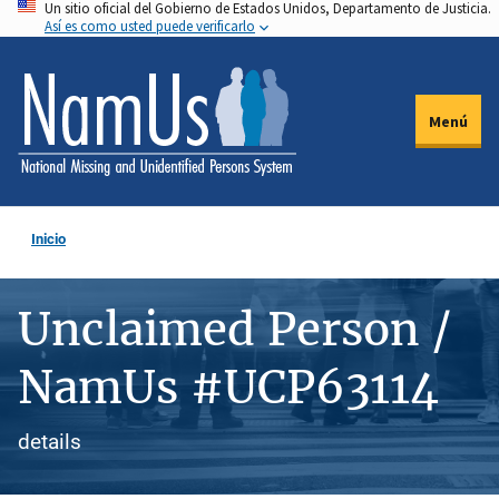
Un sitio oficial del Gobierno de Estados Unidos, Departamento de Justicia.
Pasar
Así es como usted puede verificarlo
al
contenido
principal
Menú
Inicio
Unclaimed Person /
NamUs #UCP63114
details