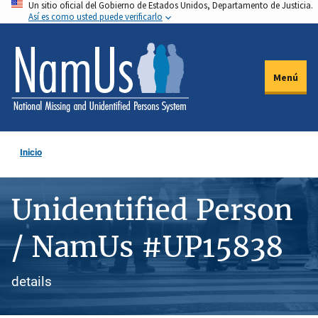
Un sitio oficial del Gobierno de Estados Unidos, Departamento de Justicia.
Pasar
Así es como usted puede verificarlo
al
contenido
principal
Menú
Inicio
Unidentified Person
/ NamUs #UP15838
details