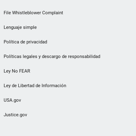
de
File Whistleblower Complaint
enlace
Lenguaje simple
de
pie
Política de privacidad
de
Políticas legales y descargo de responsabilidad
página
Ley No FEAR
secundario
Ley de Libertad de Información
USA.gov
Justice.gov