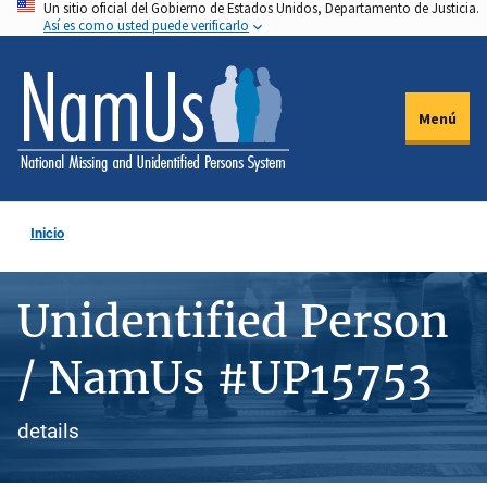
Un sitio oficial del Gobierno de Estados Unidos, Departamento de Justicia.
Pasar
Así es como usted puede verificarlo
al
contenido
principal
Menú
Inicio
Unidentified Person
/ NamUs #UP15753
details