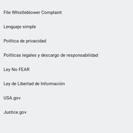
de
File Whistleblower Complaint
enlace
Lenguaje simple
de
pie
Política de privacidad
de
Políticas legales y descargo de responsabilidad
página
Ley No FEAR
secundario
Ley de Libertad de Información
USA.gov
Justice.gov