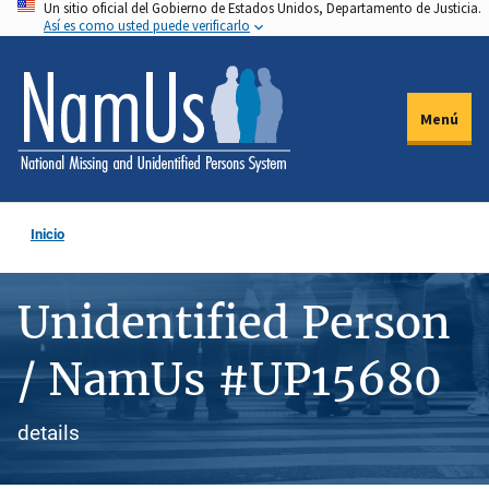
Un sitio oficial del Gobierno de Estados Unidos, Departamento de Justicia.
Pasar
Así es como usted puede verificarlo
al
contenido
principal
Menú
Inicio
Unidentified Person
/ NamUs #UP15680
details