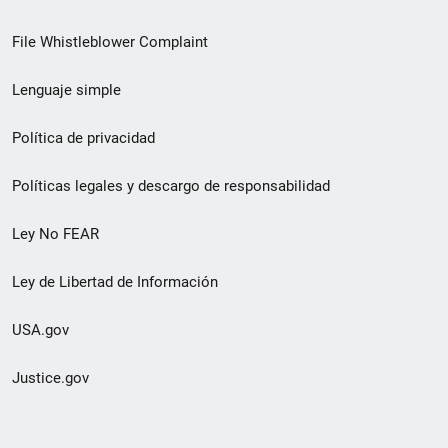
de
File Whistleblower Complaint
enlace
Lenguaje simple
de
pie
Política de privacidad
de
Políticas legales y descargo de responsabilidad
página
Ley No FEAR
secundario
Ley de Libertad de Información
USA.gov
Justice.gov