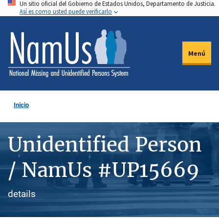
Un sitio oficial del Gobierno de Estados Unidos, Departamento de Justicia.
Pasar
Así es como usted puede verificarlo
al
contenido
principal
Menú
Inicio
Unidentified Person
/ NamUs #UP15669
details