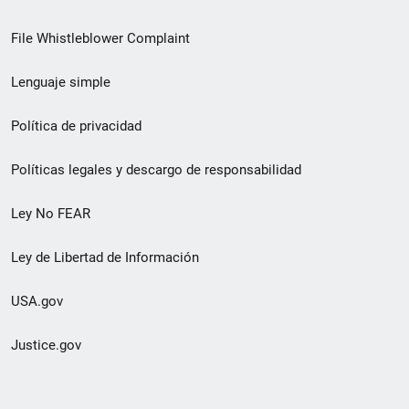
de
File Whistleblower Complaint
enlace
Lenguaje simple
de
pie
Política de privacidad
de
Políticas legales y descargo de responsabilidad
página
Ley No FEAR
secundario
Ley de Libertad de Información
USA.gov
Justice.gov