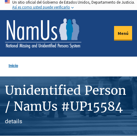
Un sitio oficial del Gobierno de Estados Unidos, Departamento de Justicia.
Pasar
Así es como usted puede verificarlo
al
contenido
principal
Menú
Inicio
Unidentified Person
/ NamUs #UP15584
details