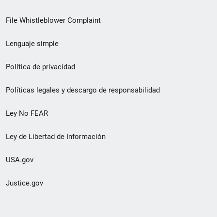
de
File Whistleblower Complaint
enlace
Lenguaje simple
de
pie
Política de privacidad
de
Políticas legales y descargo de responsabilidad
página
Ley No FEAR
secundario
Ley de Libertad de Información
USA.gov
Justice.gov