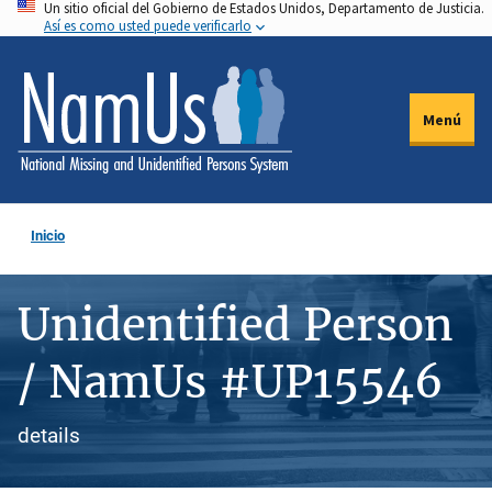
Un sitio oficial del Gobierno de Estados Unidos, Departamento de Justicia.
Pasar
Así es como usted puede verificarlo
al
contenido
principal
Menú
Inicio
Unidentified Person
/ NamUs #UP15546
details