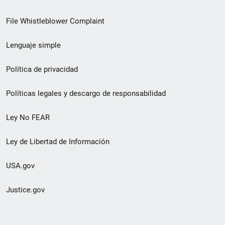
de
File Whistleblower Complaint
enlace
Lenguaje simple
de
pie
Política de privacidad
de
Políticas legales y descargo de responsabilidad
página
Ley No FEAR
secundario
Ley de Libertad de Información
USA.gov
Justice.gov