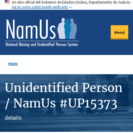
Un sitio oficial del Gobierno de Estados Unidos, Departamento de Justicia.
Pasar
Así es como usted puede verificarlo
al
contenido
principal
Menú
Inicio
Unidentified Person
/ NamUs #UP15373
details