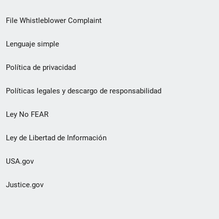
de
File Whistleblower Complaint
enlace
Lenguaje simple
de
pie
Política de privacidad
de
Políticas legales y descargo de responsabilidad
página
Ley No FEAR
secundario
Ley de Libertad de Información
USA.gov
Justice.gov