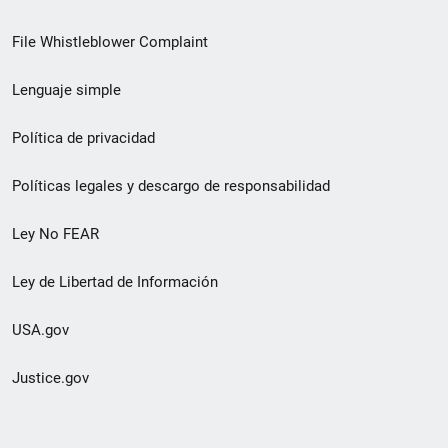
de
File Whistleblower Complaint
enlace
Lenguaje simple
de
pie
Política de privacidad
de
Políticas legales y descargo de responsabilidad
página
Ley No FEAR
secundario
Ley de Libertad de Información
USA.gov
Justice.gov