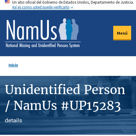
Un sitio oficial del Gobierno de Estados Unidos, Departamento de Justicia.
Pasar
Así es como usted puede verificarlo
al
contenido
principal
Menú
Inicio
Unidentified Person
/ NamUs #UP15283
details