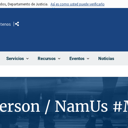
nidos, Departamento de Justicia.
Así es como usted puede verificarlo
ctenos
Comparte
Noticias
Servicios
Recursos
Eventos
Person / NamUs 