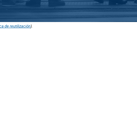
ica de reutilización
).