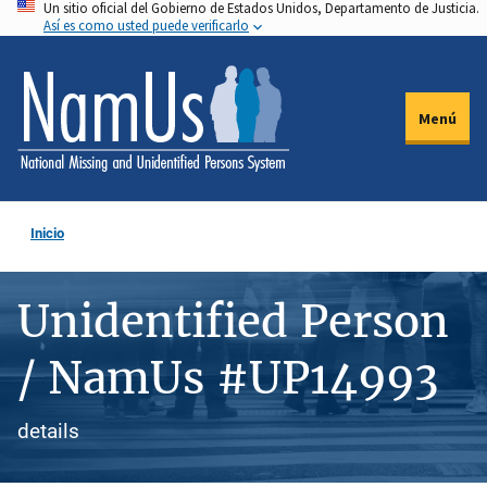
Un sitio oficial del Gobierno de Estados Unidos, Departamento de Justicia.
Pasar
Así es como usted puede verificarlo
al
contenido
principal
Menú
Inicio
Unidentified Person
/ NamUs #UP14993
details