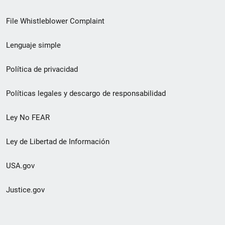
de
File Whistleblower Complaint
enlace
Lenguaje simple
de
pie
Política de privacidad
de
Políticas legales y descargo de responsabilidad
página
Ley No FEAR
secundario
Ley de Libertad de Información
USA.gov
Justice.gov