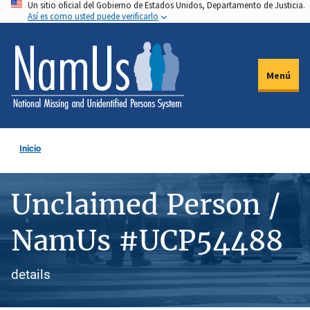
Un sitio oficial del Gobierno de Estados Unidos, Departamento de Justicia.
Pasar
Así es como usted puede verificarlo
al
contenido
principal
Menú
Inicio
Unclaimed Person /
NamUs #UCP54488
details