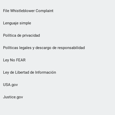
de
File Whistleblower Complaint
enlace
Lenguaje simple
de
pie
Política de privacidad
de
Políticas legales y descargo de responsabilidad
página
Ley No FEAR
secundario
Ley de Libertad de Información
USA.gov
Justice.gov