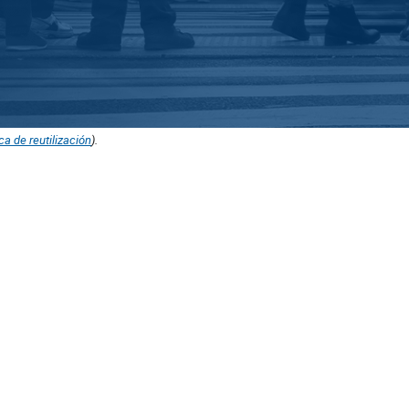
ica de reutilización
).