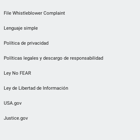
de
File Whistleblower Complaint
enlace
Lenguaje simple
de
pie
Política de privacidad
de
Políticas legales y descargo de responsabilidad
página
Ley No FEAR
secundario
Ley de Libertad de Información
USA.gov
Justice.gov