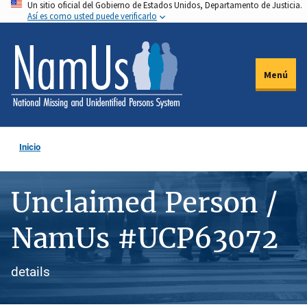
Un sitio oficial del Gobierno de Estados Unidos, Departamento de Justicia.
Pasar
Así es como usted puede verificarlo
al
contenido
principal
Menú
Inicio
Unclaimed Person /
NamUs #UCP63072
details