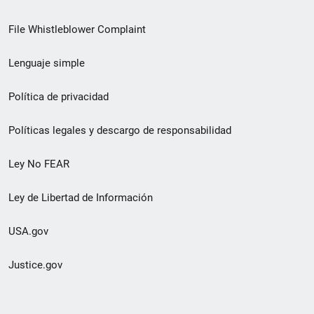
de
File Whistleblower Complaint
enlace
Lenguaje simple
de
pie
Política de privacidad
de
Políticas legales y descargo de responsabilidad
página
Ley No FEAR
secundario
Ley de Libertad de Información
USA.gov
Justice.gov