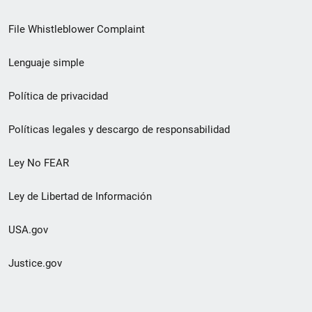
de
File Whistleblower Complaint
enlace
Lenguaje simple
de
pie
Política de privacidad
de
Políticas legales y descargo de responsabilidad
página
Ley No FEAR
secundario
Ley de Libertad de Información
USA.gov
Justice.gov