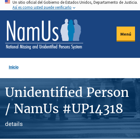
Un sitio oficial del Gobierno de Estados Unidos, Departamento de Justicia.
Pasar
Así es como usted puede verificarlo
al
contenido
principal
Menú
Inicio
Unidentified Person
/ NamUs #UP14318
details