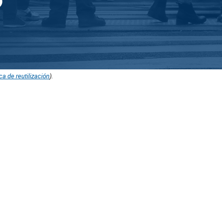
ica de reutilización
).