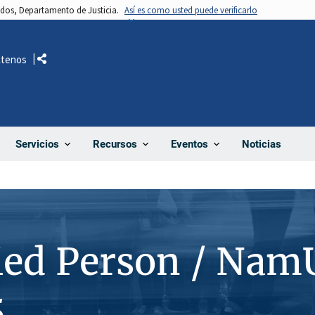
nidos, Departamento de Justicia.
Así es como usted puede verificarlo
ctenos
Comparte
Noticias
Servicios
Recursos
Eventos
ied Person / Nam
5