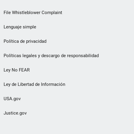
de
File Whistleblower Complaint
enlace
Lenguaje simple
de
pie
Política de privacidad
de
Políticas legales y descargo de responsabilidad
página
Ley No FEAR
secundario
Ley de Libertad de Información
USA.gov
Justice.gov