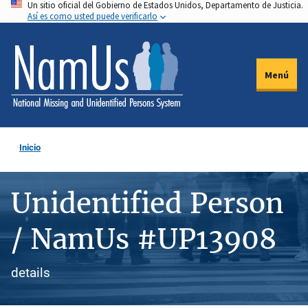
Un sitio oficial del Gobierno de Estados Unidos, Departamento de Justicia.
Pasar
Así es como usted puede verificarlo
al
contenido
principal
Menú
Inicio
Unidentified Person
/ NamUs #UP13908
details