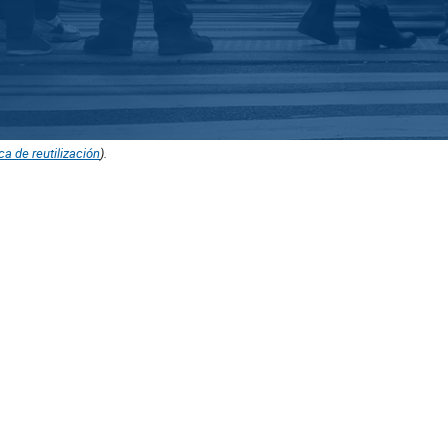
ica de reutilización
).