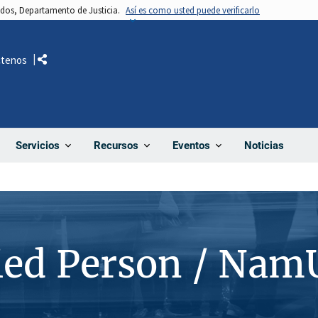
nidos, Departamento de Justicia.
Así es como usted puede verificarlo
ctenos
Comparte
Noticias
Servicios
Recursos
Eventos
ied Person / Nam
0