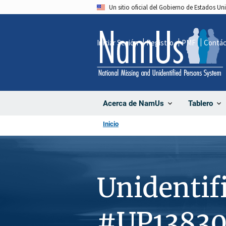
Pasar
Un sitio oficial del Gobierno de Estados U
al
contenido
Iniciar Sesión
Registro
PMF
Contá
principal
Acerca de NamUs
Tablero
Inicio
Unidentif
#UP1383