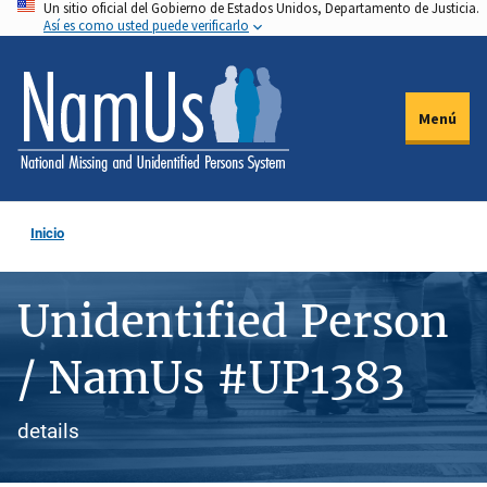
Un sitio oficial del Gobierno de Estados Unidos, Departamento de Justicia.
Pasar
Así es como usted puede verificarlo
al
contenido
principal
Menú
Inicio
Unidentified Person
/ NamUs #UP1383
details