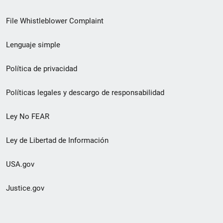
de
File Whistleblower Complaint
enlace
Lenguaje simple
de
pie
Política de privacidad
de
Políticas legales y descargo de responsabilidad
página
Ley No FEAR
secundario
Ley de Libertad de Información
USA.gov
Justice.gov