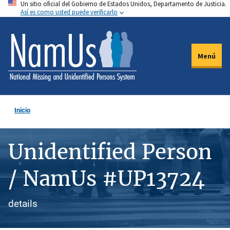
Un sitio oficial del Gobierno de Estados Unidos, Departamento de Justicia.
Pasar
Así es como usted puede verificarlo
al
contenido
principal
Menú
Inicio
Unidentified Person
/ NamUs #UP13724
details