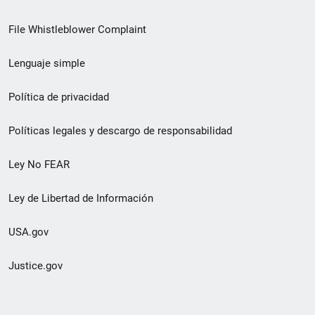
de
File Whistleblower Complaint
enlace
Lenguaje simple
de
pie
Política de privacidad
de
Políticas legales y descargo de responsabilidad
página
Ley No FEAR
secundario
Ley de Libertad de Información
USA.gov
Justice.gov