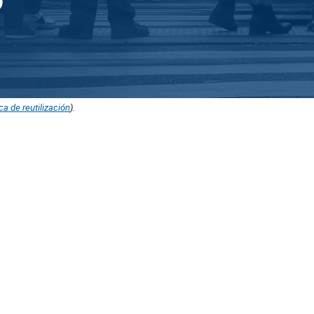
ica de reutilización
).