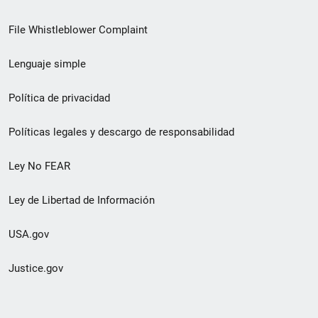
de
File Whistleblower Complaint
enlace
Lenguaje simple
de
pie
Política de privacidad
de
Políticas legales y descargo de responsabilidad
página
Ley No FEAR
secundario
Ley de Libertad de Información
USA.gov
Justice.gov