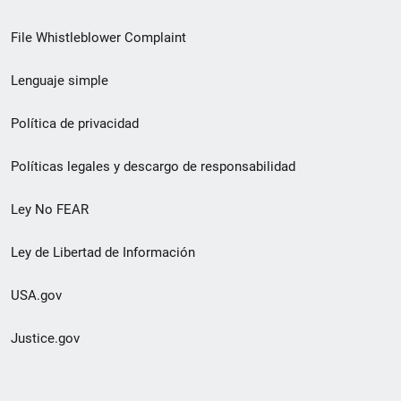
de
File Whistleblower Complaint
enlace
Lenguaje simple
de
pie
Política de privacidad
de
Políticas legales y descargo de responsabilidad
página
Ley No FEAR
secundario
Ley de Libertad de Información
USA.gov
Justice.gov