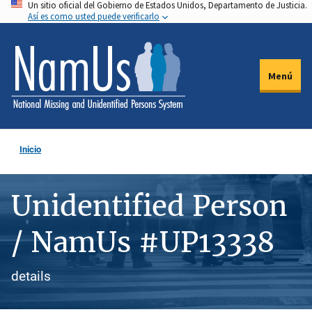
Un sitio oficial del Gobierno de Estados Unidos, Departamento de Justicia.
Pasar
Así es como usted puede verificarlo
al
contenido
principal
Menú
Inicio
Unidentified Person
/ NamUs #UP13338
details