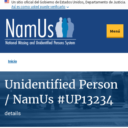
Un sitio oficial del Gobierno de Estados Unidos, Departamento de Justicia.
Pasar
Así es como usted puede verificarlo
al
contenido
principal
Menú
Inicio
Unidentified Person
/ NamUs #UP13234
details