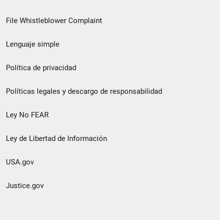
de
File Whistleblower Complaint
enlace
Lenguaje simple
de
pie
Política de privacidad
de
Políticas legales y descargo de responsabilidad
página
Ley No FEAR
secundario
Ley de Libertad de Información
USA.gov
Justice.gov