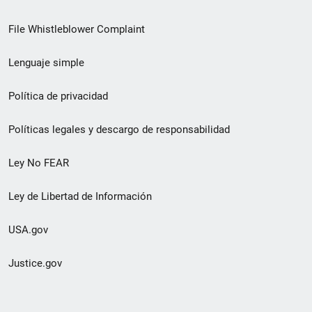
de
File Whistleblower Complaint
enlace
Lenguaje simple
de
pie
Política de privacidad
de
Políticas legales y descargo de responsabilidad
página
Ley No FEAR
secundario
Ley de Libertad de Información
USA.gov
Justice.gov