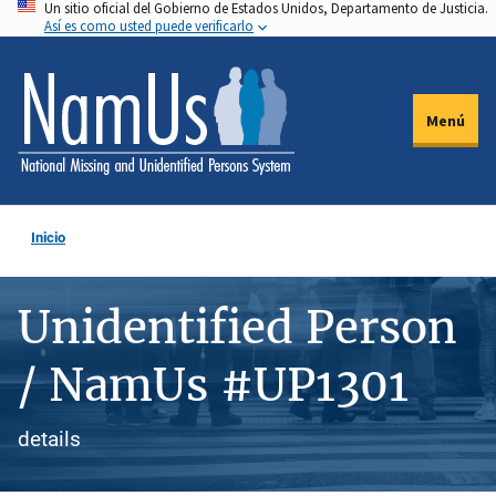
Un sitio oficial del Gobierno de Estados Unidos, Departamento de Justicia.
Pasar
Así es como usted puede verificarlo
al
contenido
principal
Menú
Inicio
Unidentified Person
/ NamUs #UP1301
details