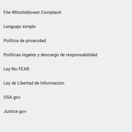
de
File Whistleblower Complaint
enlace
Lenguaje simple
de
pie
Política de privacidad
de
Políticas legales y descargo de responsabilidad
página
Ley No FEAR
secundario
Ley de Libertad de Información
USA.gov
Justice.gov