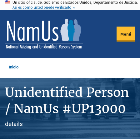
Un sitio oficial del Gobierno de Estados Unidos, Departamento de Justicia.
Pasar
Así es como usted puede verificarlo
al
contenido
principal
Menú
Inicio
Unidentified Person
/ NamUs #UP13000
details