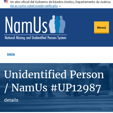
Un sitio oficial del Gobierno de Estados Unidos, Departamento de Justicia.
Pasar
Así es como usted puede verificarlo
al
contenido
principal
Menú
Inicio
Unidentified Person
/ NamUs #UP12987
details