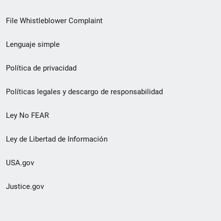
de
File Whistleblower Complaint
enlace
Lenguaje simple
de
pie
Política de privacidad
de
Políticas legales y descargo de responsabilidad
página
Ley No FEAR
secundario
Ley de Libertad de Información
USA.gov
Justice.gov