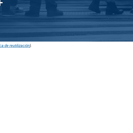
ica de reutilización
).