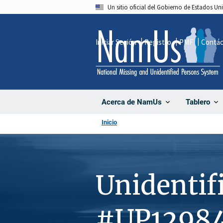
Pasar
Un sitio oficial del Gobierno de Estados U
al
contenido
Iniciar Sesión
Registro
PMF
Contá
principal
Acerca de NamUs
Tablero
Inicio
Unidentif
#UP1298