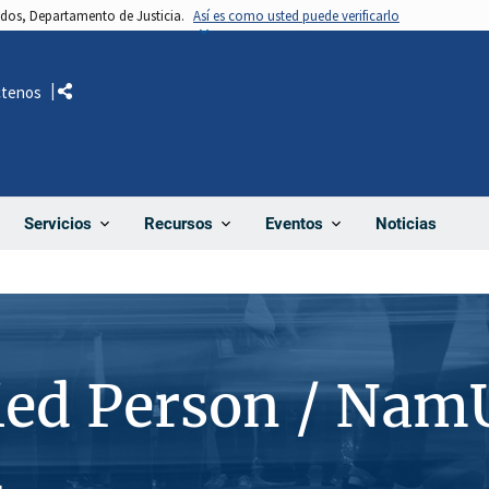
nidos, Departamento de Justicia.
Así es como usted puede verificarlo
ctenos
Comparte
Noticias
Servicios
Recursos
Eventos
ied Person / Nam
4