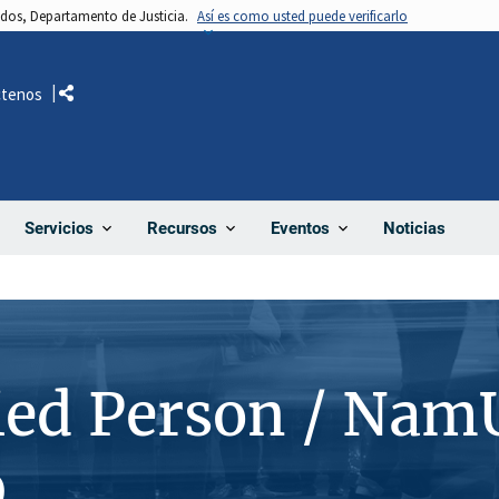
nidos, Departamento de Justicia.
Así es como usted puede verificarlo
ctenos
Comparte
Noticias
Servicios
Recursos
Eventos
ied Person / Nam
9