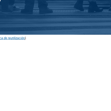
ica de reutilización
).