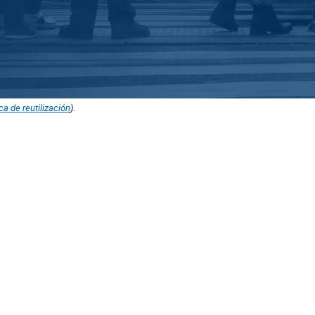
ica de reutilización
).