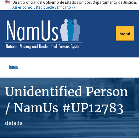
Un sitio oficial del Gobierno de Estados Unidos, Departamento de Justicia.
Pasar
Así es como usted puede verificarlo
al
contenido
principal
Menú
Inicio
Unidentified Person
/ NamUs #UP12783
details