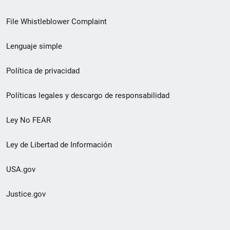
de
File Whistleblower Complaint
enlace
Lenguaje simple
de
pie
Política de privacidad
de
Políticas legales y descargo de responsabilidad
página
Ley No FEAR
secundario
Ley de Libertad de Información
USA.gov
Justice.gov