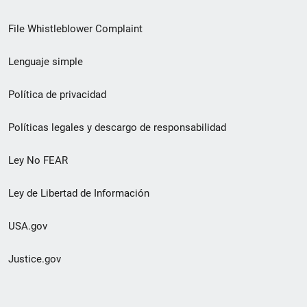
de
File Whistleblower Complaint
enlace
Lenguaje simple
de
pie
Política de privacidad
de
Políticas legales y descargo de responsabilidad
página
Ley No FEAR
secundario
Ley de Libertad de Información
USA.gov
Justice.gov