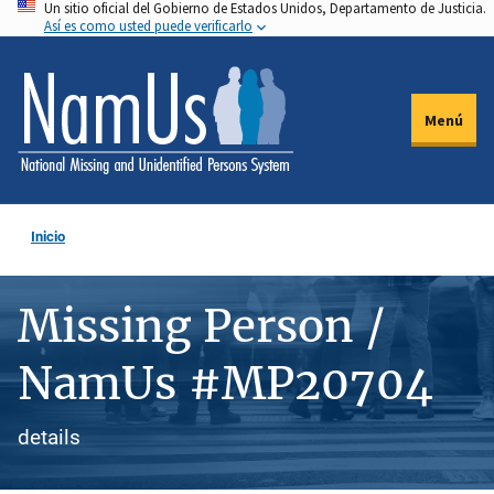
Un sitio oficial del Gobierno de Estados Unidos, Departamento de Justicia.
Pasar
Así es como usted puede verificarlo
al
contenido
principal
Menú
Inicio
Missing Person /
NamUs #MP20704
details