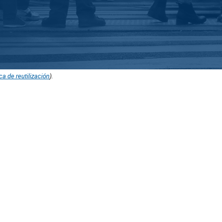
ica de reutilización
).