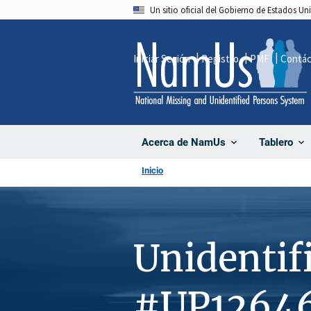
Pasar
Un sitio oficial del Gobierno de Estados U
al
contenido
Iniciar Sesión
Registro
PMF
Contá
principal
Acerca de NamUs
Tablero
Inicio
Unidentif
#UP1264