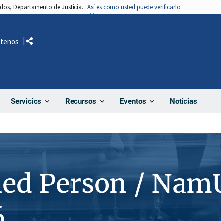
nidos, Departamento de Justicia.
Así es como usted puede verificarlo
ctenos
Comparte
Noticias
Servicios
Recursos
Eventos
ied Person / Nam
6