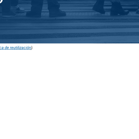
ica de reutilización
).