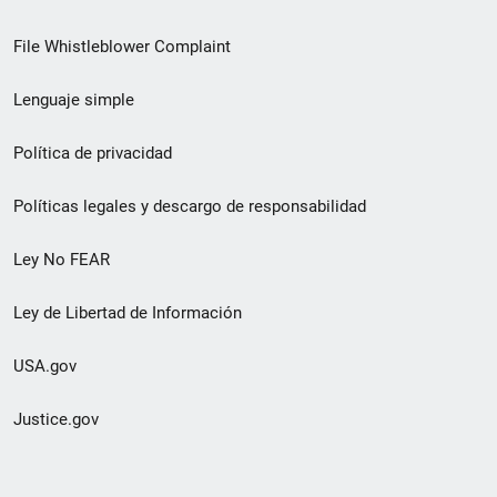
de
File Whistleblower Complaint
enlace
Lenguaje simple
de
pie
Política de privacidad
de
Políticas legales y descargo de responsabilidad
página
Ley No FEAR
secundario
Ley de Libertad de Información
USA.gov
Justice.gov