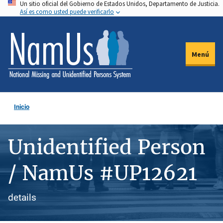
Un sitio oficial del Gobierno de Estados Unidos, Departamento de Justicia.
Pasar
Así es como usted puede verificarlo
al
contenido
principal
Menú
Inicio
Unidentified Person
/ NamUs #UP12621
details