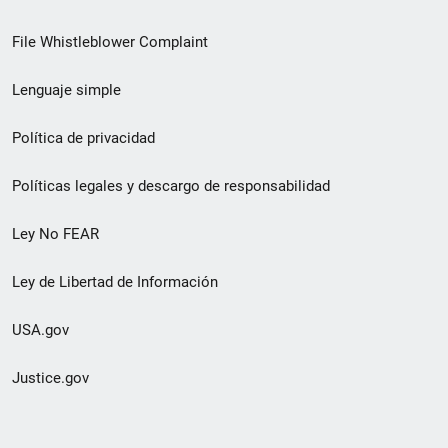
de
File Whistleblower Complaint
enlace
Lenguaje simple
de
pie
Política de privacidad
de
Políticas legales y descargo de responsabilidad
página
Ley No FEAR
secundario
Ley de Libertad de Información
USA.gov
Justice.gov