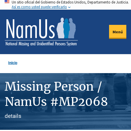
Un sitio oficial del Gobierno de Estados Unidos, Departamento de Justicia.
Pasar
Así es como usted puede verificarlo
al
contenido
principal
Menú
Inicio
Missing Person /
NamUs #MP2068
details