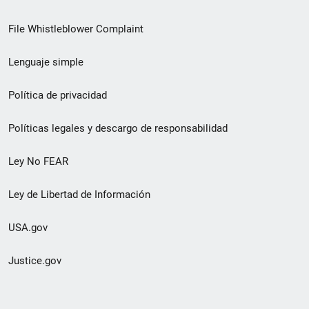
de
File Whistleblower Complaint
enlace
Lenguaje simple
de
pie
Política de privacidad
de
Políticas legales y descargo de responsabilidad
página
Ley No FEAR
secundario
Ley de Libertad de Información
USA.gov
Justice.gov