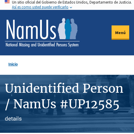
Un sitio oficial del Gobierno de Estados Unidos, Departamento de Justicia.
Pasar
Así es como usted puede verificarlo
al
contenido
principal
Menú
Inicio
Unidentified Person
/ NamUs #UP12585
details