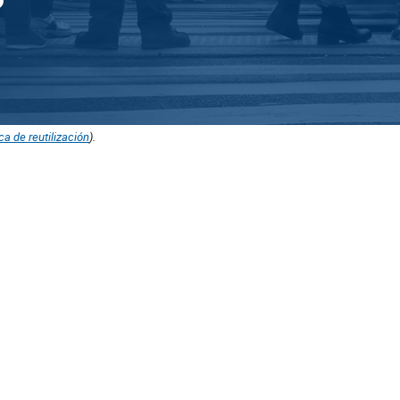
ica de reutilización
).