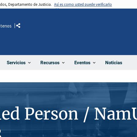
nidos, Departamento de Justicia.
Así es como usted puede verificarlo
ctenos
Comparte
Noticias
Servicios
Recursos
Eventos
ied Person / Nam
8