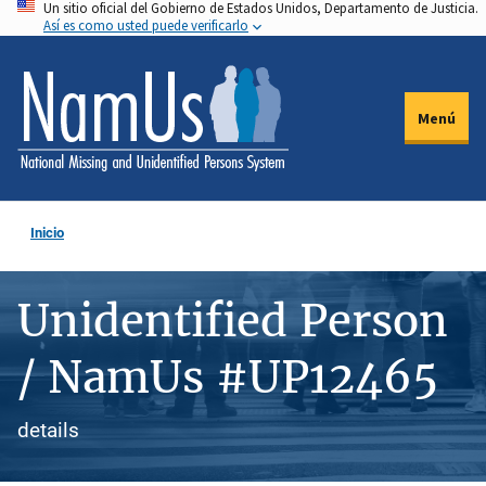
Un sitio oficial del Gobierno de Estados Unidos, Departamento de Justicia.
Pasar
Así es como usted puede verificarlo
al
contenido
principal
Menú
Inicio
Unidentified Person
/ NamUs #UP12465
details