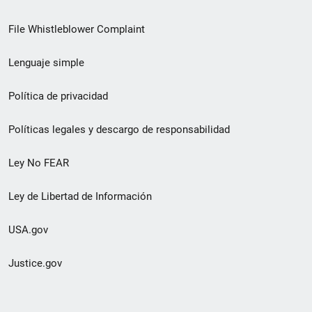
de
File Whistleblower Complaint
enlace
Lenguaje simple
de
pie
Política de privacidad
de
Políticas legales y descargo de responsabilidad
página
Ley No FEAR
secundario
Ley de Libertad de Información
USA.gov
Justice.gov