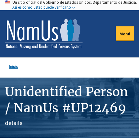
Un sitio oficial del Gobierno de Estados Unidos, Departamento de Justicia.
Pasar
Así es como usted puede verificarlo
al
contenido
principal
Menú
Inicio
Unidentified Person
/ NamUs #UP12469
details