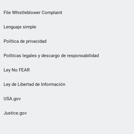
de
File Whistleblower Complaint
enlace
Lenguaje simple
de
pie
Política de privacidad
de
Políticas legales y descargo de responsabilidad
página
Ley No FEAR
secundario
Ley de Libertad de Información
USA.gov
Justice.gov