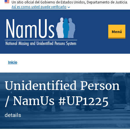
Un sitio oficial del Gobierno de Estados Unidos, Departamento de Justicia.
Pasar
Así es como usted puede verificarlo
al
contenido
principal
Menú
Inicio
Unidentified Person
/ NamUs #UP1225
details