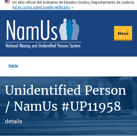
Un sitio oficial del Gobierno de Estados Unidos, Departamento de Justicia.
Pasar
Así es como usted puede verificarlo
al
contenido
principal
Menú
Inicio
Unidentified Person
/ NamUs #UP11958
details