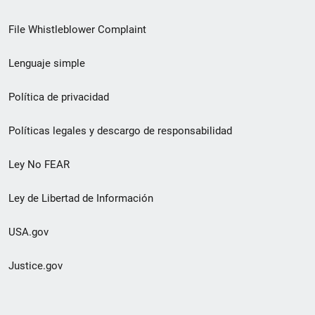
de
File Whistleblower Complaint
enlace
Lenguaje simple
de
pie
Política de privacidad
de
Políticas legales y descargo de responsabilidad
página
Ley No FEAR
secundario
Ley de Libertad de Información
USA.gov
Justice.gov