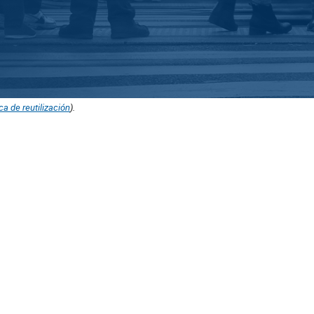
ica de reutilización
).